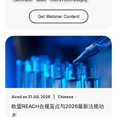
Certification
Audits
Food & Food Packaging
Get Webinar Content
Aired on 21 JUL 2026
|
Chinese
欧盟REACH合规盲点与2026最新法规动
态