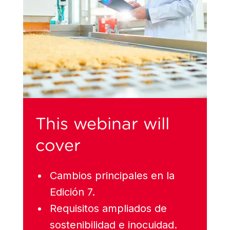
This webinar will
cover
Cambios principales en la
Edición 7.
Requisitos ampliados de
sostenibilidad e inocuidad.