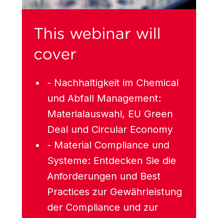
This webinar will
cover
- Nachhaltigkeit im Chemical
und Abfall Management:
Materialauswahl, EU Green
Deal und Circular Economy
- Material Compliance und
Systeme: Entdecken Sie die
Anforderungen und Best
Practices zur Gewährleistung
der Compliance und zur