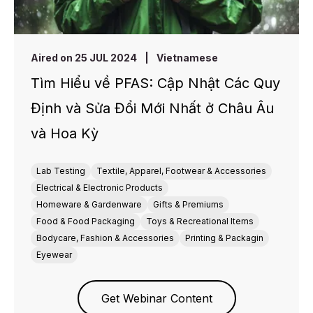
Aired on 25 JUL 2024
|
Vietnamese
Tìm Hiểu về PFAS: Cập Nhật Các Quy
Định và Sửa Đổi Mới Nhất ở Châu Âu
và Hoa Kỳ
Lab Testing
Textile, Apparel, Footwear & Accessories
Electrical & Electronic Products
Homeware & Gardenware
Gifts & Premiums
Food & Food Packaging
Toys & Recreational Items
Bodycare, Fashion & Accessories
Printing & Packagin
Eyewear
Get Webinar Content