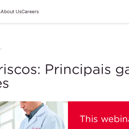
s
About Us
Careers
cipais gaps e não conformidades
riscos: Principais 
es
This webina