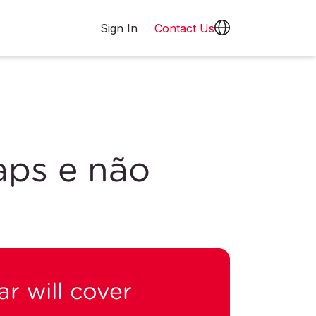
Sign In
Contact Us
gaps e não
r will cover