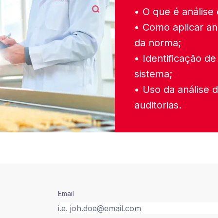
• O que é análise 
• Como aplicar aná
da norma;
• Identificação de
sistema;
• Uso da análise 
auditorias.
Email