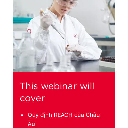
This webinar will
cover
Quy định REACH của Châu
Âu