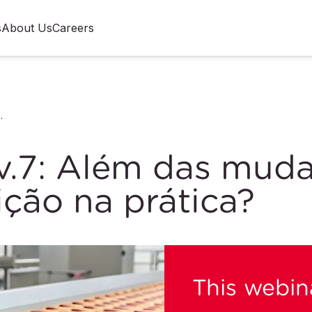
s
About Us
Careers
ar a transição na prática?
.7: Além das mud
sição na prática?
This webina