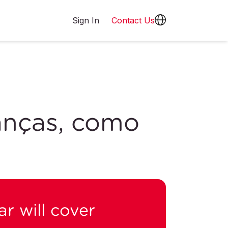
Sign In
Contact Us
anças, como
r will cover