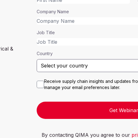
Company Name
Job Title
rical &
Country
Receive supply chain insights and updates f
manage your email preferences later.
Get Webinar
By contacting QIMA you agree to our
pr