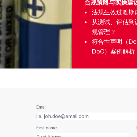
合规策略与实操建
法规生效过渡期
从测试、评估到
规管理？
符合性声明（Declar
DoC）案例解析
Email
First name