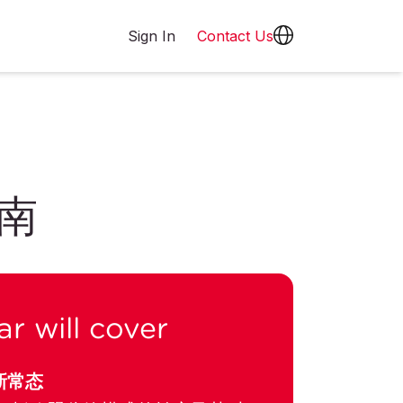
Sign In
Contact Us
南
r will cover
新常态